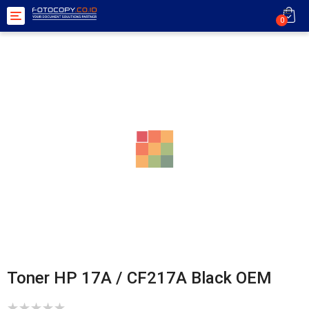
Toggle
0
navigation
Toner HP 17A / CF217A Black OEM