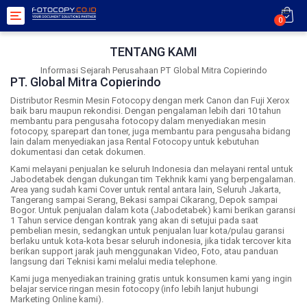
Toggle
0
navigation
TENTANG KAMI
Informasi Sejarah Perusahaan PT Global Mitra Copierindo
PT. Global Mitra Copierindo
Distributor Resmin Mesin Fotocopy dengan merk Canon dan Fuji Xerox
baik baru maupun rekondisi. Dengan pengalaman lebih dari 10 tahun
membantu para pengusaha fotocopy dalam menyediakan mesin
fotocopy, sparepart dan toner, juga membantu para pengusaha bidang
lain dalam menyediakan jasa Rental Fotocopy untuk kebutuhan
dokumentasi dan cetak dokumen.
Kami melayani penjualan ke seluruh Indonesia dan melayani rental untuk
Jabodetabek dengan dukungan tim Tekhnik kami yang berpengalaman.
Area yang sudah kami Cover untuk rental antara lain, Seluruh Jakarta,
Tangerang sampai Serang, Bekasi sampai Cikarang, Depok sampai
Bogor. Untuk penjualan dalam kota (Jabodetabek) kami berikan garansi
1 Tahun service dengan kontrak yang akan di setujui pada saat
pembelian mesin, sedangkan untuk penjualan luar kota/pulau garansi
berlaku untuk kota-kota besar seluruh indonesia, jika tidak tercover kita
berikan support jarak jauh menggunakan Video, Foto, atau panduan
langsung dari Teknisi kami melalui media telephone.
Kami juga menyediakan training gratis untuk konsumen kami yang ingin
belajar service ringan mesin fotocopy (info lebih lanjut hubungi
Marketing Online kami).