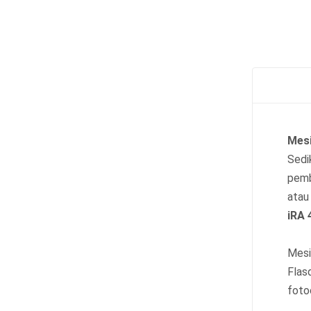
Mesi
Sedi
pemb
ata
iRA 
Mesi
Flas
foto