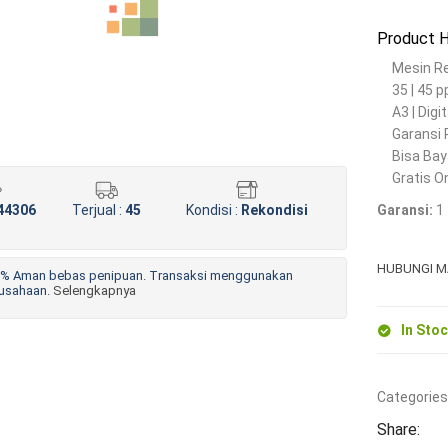
Product H
Mesin R
35 | 45 
A3 | Digit
Garansi
Bisa Bay
Gratis O
44306
Terjual :
45
Kondisi :
Rekondisi
Garansi:
1 
HUBUNGI M
% Aman bebas penipuan. Transaksi menggunakan
rusahaan.
Selengkapnya
In Sto
Categories
Share: