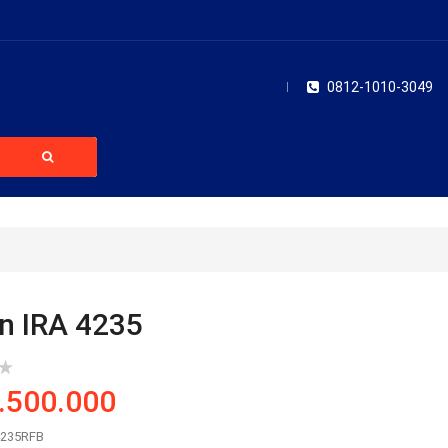
0812-1010-3049
n IRA 4235
.500.000
4235RFB