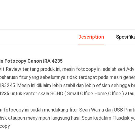
Description
Spesifik
n Fotocopy Canon iRA 4235
kit Review tentang produk ini, mesin fotocopy ini adalah seri Adv
aharuan fitur yang sebelumnya tidak terdapat pada mesin gen
u
iR3245
. Mesin ini diklaim lebih stabil dan lebih efisien sehin
4235
untuk kantor skala SOHO ( Small Office Home Office ) at
n fotocopy ini sudah mendukung fitur Scan Warna dan USB Printin
disk ataupun menyimpan langsung hasil Scan kedalam Flasdisk ya
copy.