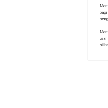
Memi
bagi
peng
Memi
usah
pili