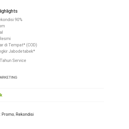
ighlights
ekondisi 90%
ppm
al
 Resmi
ar di Tempat* (COD)
ngkir Jabodetabek*
Tahun Service
ARKETING
ck
:
Promo
,
Rekondisi