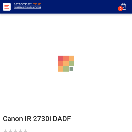
Toggle
0
navigation
Canon IR 2730i DADF