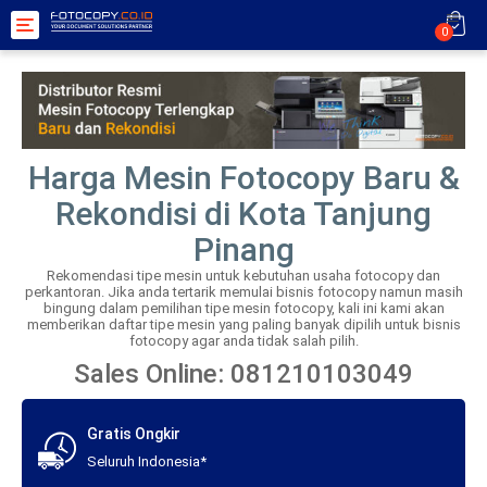
Toggle
0
navigation
Harga Mesin Fotocopy Baru &
Rekondisi di Kota Tanjung
Pinang
Rekomendasi tipe mesin untuk kebutuhan usaha fotocopy dan
perkantoran. Jika anda tertarik memulai bisnis fotocopy namun masih
bingung dalam pemilihan tipe mesin fotocopy, kali ini kami akan
memberikan daftar tipe mesin yang paling banyak dipilih untuk bisnis
fotocopy agar anda tidak salah pilih.
Sales Online: 081210103049
Gratis Ongkir
Seluruh Indonesia*