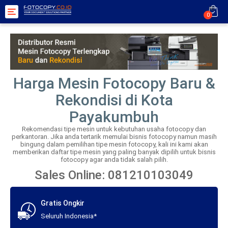
Toggle
0
navigation
Harga Mesin Fotocopy Baru &
Rekondisi di Kota
Payakumbuh
Rekomendasi tipe mesin untuk kebutuhan usaha fotocopy dan
perkantoran. Jika anda tertarik memulai bisnis fotocopy namun masih
bingung dalam pemilihan tipe mesin fotocopy, kali ini kami akan
memberikan daftar tipe mesin yang paling banyak dipilih untuk bisnis
fotocopy agar anda tidak salah pilih.
Sales Online: 081210103049
Gratis Ongkir
Seluruh Indonesia*