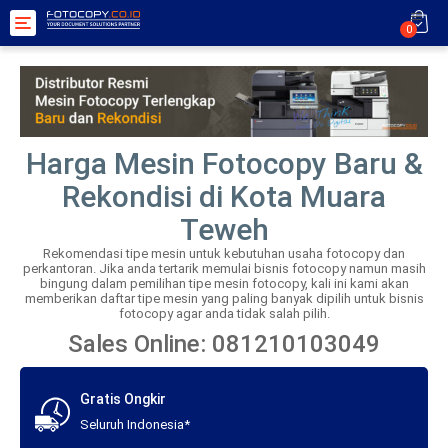
Toggle
0
navigation
Harga Mesin Fotocopy Baru &
Rekondisi di Kota Muara
Teweh
Rekomendasi tipe mesin untuk kebutuhan usaha fotocopy dan
perkantoran. Jika anda tertarik memulai bisnis fotocopy namun masih
bingung dalam pemilihan tipe mesin fotocopy, kali ini kami akan
memberikan daftar tipe mesin yang paling banyak dipilih untuk bisnis
fotocopy agar anda tidak salah pilih.
Sales Online: 081210103049
Gratis Ongkir
Seluruh Indonesia*