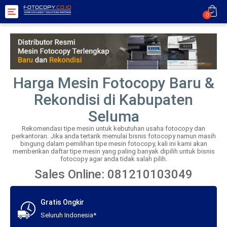
Toggle
0
navigation
Harga Mesin Fotocopy Baru &
Rekondisi di Kabupaten
Seluma
Rekomendasi tipe mesin untuk kebutuhan usaha fotocopy dan
perkantoran. Jika anda tertarik memulai bisnis fotocopy namun masih
bingung dalam pemilihan tipe mesin fotocopy, kali ini kami akan
memberikan daftar tipe mesin yang paling banyak dipilih untuk bisnis
fotocopy agar anda tidak salah pilih.
Sales Online: 081210103049
Gratis Ongkir
Seluruh Indonesia*