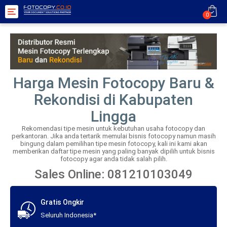
Toggle
0
navigation
Harga Mesin Fotocopy Baru &
Rekondisi di Kabupaten
Lingga
Rekomendasi tipe mesin untuk kebutuhan usaha fotocopy dan
perkantoran. Jika anda tertarik memulai bisnis fotocopy namun masih
bingung dalam pemilihan tipe mesin fotocopy, kali ini kami akan
memberikan daftar tipe mesin yang paling banyak dipilih untuk bisnis
fotocopy agar anda tidak salah pilih.
Sales Online: 081210103049
Gratis Ongkir
Seluruh Indonesia*