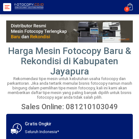
Toggle
0
navigation
Harga Mesin Fotocopy Baru &
Rekondisi di Kabupaten
Jayapura
Rekomendasi tipe mesin untuk kebutuhan usaha fotocopy dan
perkantoran. Jika anda tertarik memulai bisnis fotocopy namun masih
bingung dalam pemilihan tipe mesin fotocopy, kali ini kami akan
memberikan daftar tipe mesin yang paling banyak dipilih untuk bisnis
fotocopy agar anda tidak salah pilih.
Sales Online: 081210103049
Gratis Ongkir
Seluruh Indonesia*