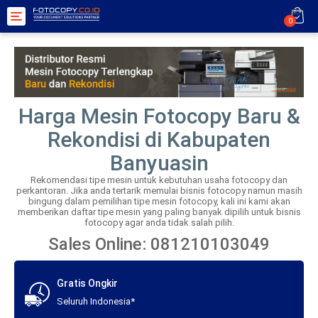
Toggle
0
navigation
Harga Mesin Fotocopy Baru &
Rekondisi di Kabupaten
Banyuasin
Rekomendasi tipe mesin untuk kebutuhan usaha fotocopy dan
perkantoran. Jika anda tertarik memulai bisnis fotocopy namun masih
bingung dalam pemilihan tipe mesin fotocopy, kali ini kami akan
memberikan daftar tipe mesin yang paling banyak dipilih untuk bisnis
fotocopy agar anda tidak salah pilih.
Sales Online: 081210103049
Gratis Ongkir
Seluruh Indonesia*