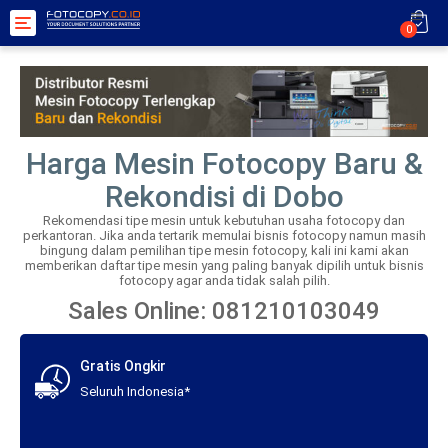
Toggle
0
navigation
Harga Mesin Fotocopy Baru &
Rekondisi di Dobo
Rekomendasi tipe mesin untuk kebutuhan usaha fotocopy dan
perkantoran. Jika anda tertarik memulai bisnis fotocopy namun masih
bingung dalam pemilihan tipe mesin fotocopy, kali ini kami akan
memberikan daftar tipe mesin yang paling banyak dipilih untuk bisnis
fotocopy agar anda tidak salah pilih.
Sales Online: 081210103049
Gratis Ongkir
Seluruh Indonesia*