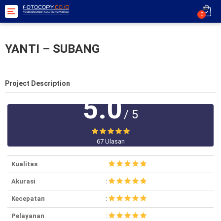
Toggle
0
navigation
YANTI – SUBANG
Project Description
5.0
/ 5
67 Ulasan
Kualitas
:
Akurasi
:
Kecepatan
:
Pelayanan
: