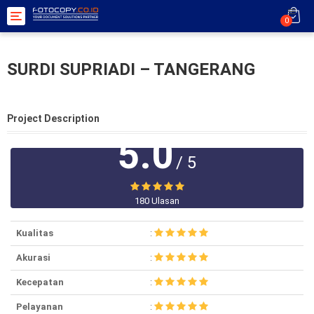
Toggle
0
navigation
SURDI SUPRIADI – TANGERANG
Project Description
5.0
/ 5
180 Ulasan
Kualitas
:
Akurasi
:
Kecepatan
:
Pelayanan
: