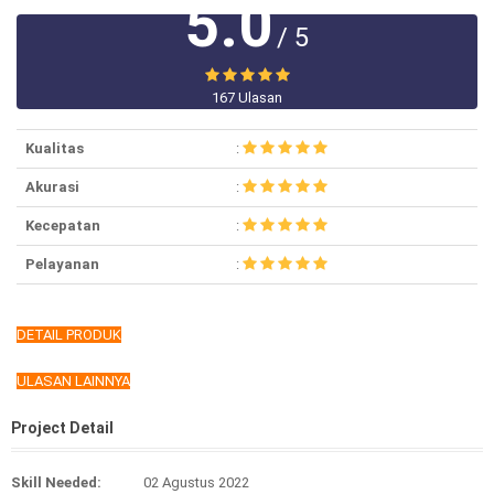
5.0
/ 5
167 Ulasan
Kualitas
:
Akurasi
:
Kecepatan
:
Pelayanan
:
DETAIL PRODUK
ULASAN LAINNYA
Project Detail
Skill Needed:
02 Agustus 2022