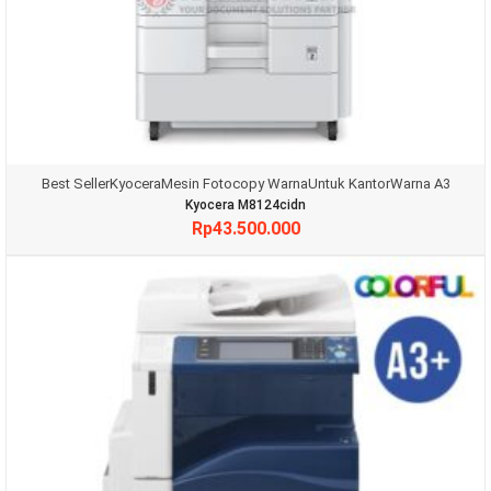
Best Seller
Kyocera
Mesin Fotocopy Warna
Untuk Kantor
Warna A3
Kyocera M8124cidn
Rp
43.500.000