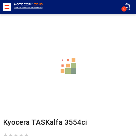
Toggle
0
navigation
Kyocera TASKalfa 3554ci